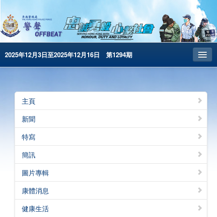
2025年12月3日至2025年12月16日 第1294期
主頁
昔日警聲
主頁
警務處主頁
新聞
简体版
特寫
English
簡訊
電子書版
圖片專輯
警聲特刊
康體消息
健康生活