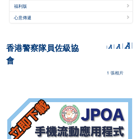
福利版
心意傳遞
香港警察隊員佐級協
會
1 張相片