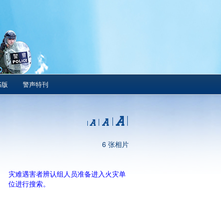
书版
警声特刊
6 张相片
灾难遇害者辨认组人员准备进入火灾单
位进行搜索。