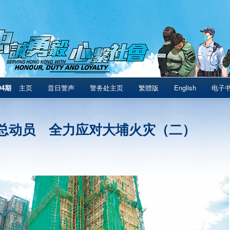
94期
主页
昔日警声
警务处主页
繁體版
English
电子
总动员 全力应对大埔火灾（二）