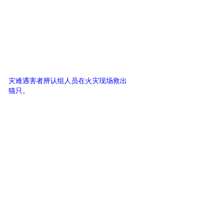
灾难遇害者辨认组人员在火灾现场救出
猫只。