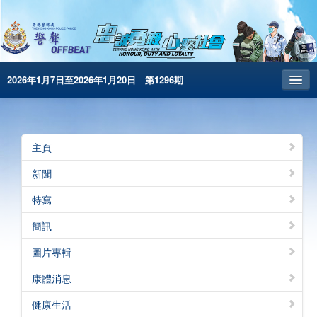
2026年1月7日至2026年1月20日 第1296期
主頁
昔日警聲
主頁
警務處主頁
新聞
简体版
特寫
English
簡訊
電子書版
圖片專輯
警聲特刊
康體消息
健康生活