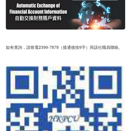
如有查詢，請致電2399-7878（接通後按9字）與該社職員聯絡。