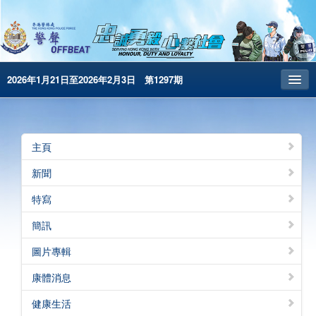
2026年1月21日至2026年2月3日 第1297期
主頁
昔日警聲
主頁
警務處主頁
新聞
简体版
特寫
English
簡訊
電子書版
圖片專輯
警聲特刊
康體消息
健康生活