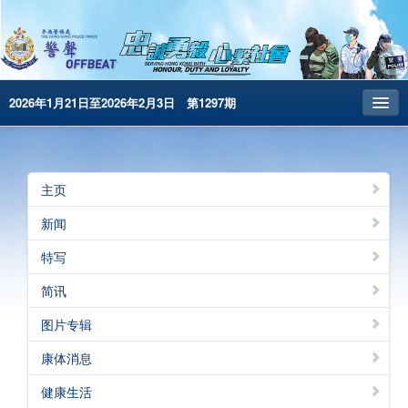
2026年1月21日至2026年2月3日 第1297期
主页
昔日警声
主页
警务处主页
新闻
繁體版
特写
English
简讯
电子书版
图片专辑
警声特刊
康体消息
健康生活