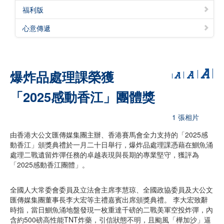
福利版
心意傳遞
爆炸品處理課榮獲
「2025感動香江」團體獎
1 張相片
由香港大公文匯傳媒集團主辦、香港賽馬會全力支持的「2025感
動香江」頒獎典禮於一月二十日舉行，爆炸品處理課憑藉在鰂魚涌
處理二戰遺留炸彈任務的卓越表現與長期的專業堅守，獲評為
「2025感動香江團體」。
全國人大常委會委員及立法會主席李慧琼、全國政協委員及大公文
匯傳媒集團董事長李大宏等主禮嘉賓出席頒獎典禮。 李大宏致辭
時指，當日鰂魚涌地盤發現一枚重達千磅的二戰美軍空投炸彈，內
含約500磅高性能TNT炸藥，引信狀態不明，且颱風「樺加沙」逼