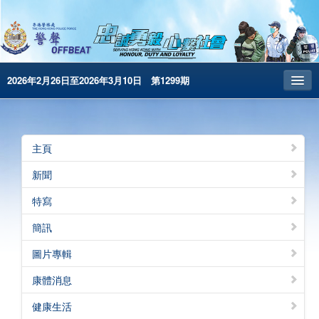
2026年2月26日至2026年3月10日 第1299期
主頁
昔日警聲
主頁
警務處主頁
新聞
简体版
特寫
English
簡訊
電子書版
圖片專輯
警聲特刊
康體消息
健康生活