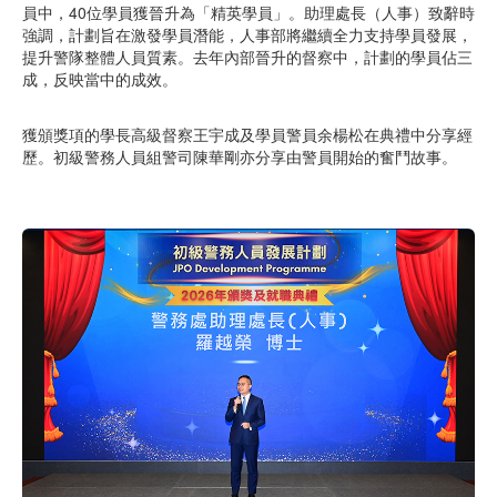
員中，40位學員獲晉升為「精英學員」。助理處長（人事）致辭時
強調，計劃旨在激發學員潛能，人事部將繼續全力支持學員發展，
提升警隊整體人員質素。去年內部晉升的督察中，計劃的學員佔三
成，反映當中的成效。
獲頒獎項的學長高級督察王宇成及學員警員余楊松在典禮中分享經
歷。初級警務人員組警司陳華剛亦分享由警員開始的奮鬥故事。