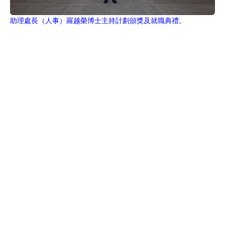
助理處長（人事）羅越榮博士主持計劃頒獎及就職典禮。