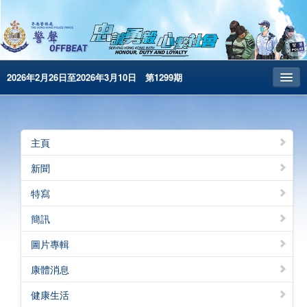
2026年2月26日至2026年3月10日 第1299期
主頁
昔日警聲
主頁
警務處主頁
新聞
简体版
特寫
English
簡訊
電子書版
圖片專輯
警聲特刊
康體消息
健康生活