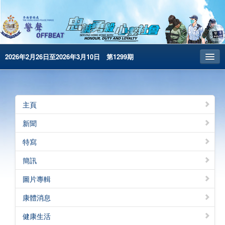
2026年2月26日至2026年3月10日 第1299期
主頁
昔日警聲
主頁
警務處主頁
新聞
简体版
特寫
English
簡訊
電子書版
圖片專輯
警聲特刊
康體消息
健康生活