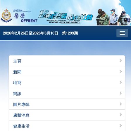
2026年2月26日至2026年3月10日 第1299期
主頁
昔日警聲
主頁
警務處主頁
新聞
简体版
特寫
English
簡訊
電子書版
圖片專輯
警聲特刊
康體消息
健康生活