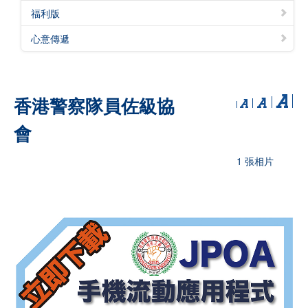
福利版
心意傳遞
香港警察隊員佐級協
會
1 張相片