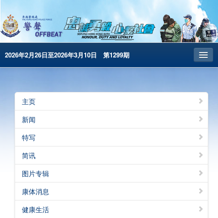
2026年2月26日至2026年3月10日 第1299期
主页
昔日警声
主页
警务处主页
新闻
繁體版
特写
English
简讯
电子书版
图片专辑
警声特刊
康体消息
健康生活