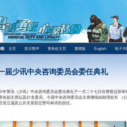
9期
主页
昔日警声
警务处主页
繁體版
English
电子书
一届少讯中央咨询委员会委任典礼
少年警讯（少讯）中央咨询委员会委任典礼于一月二十七日在警察总部举
两名副主席以及21名委员。今届中央咨询委员会主席继续由助理处长 （
官张立灏及公共关系部总警司林诗韵担任。