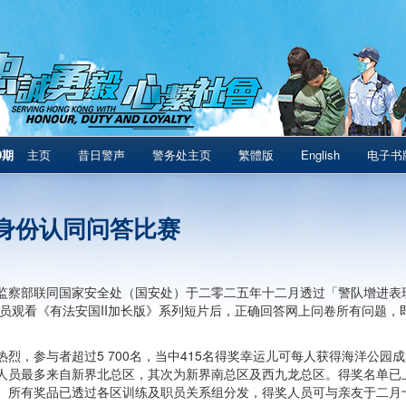
9期
主页
昔日警声
警务处主页
繁體版
English
电子书
身份认同问答比赛
监察部联同国家安全处（国安处）于二零二五年十二月透过「警队增进表
。人员观看《有法安国II加长版》系列短片后，正确回答网上问卷所有问题
热烈，参与者超过5 700名，当中415名得奖幸运儿可每人获得海洋公
人员最多来自新界北总区，其次为新界南总区及西九龙总区。得奖名单已
。所有奖品已透过各区训练及职员关系组分发，得奖人员可与亲友于二月