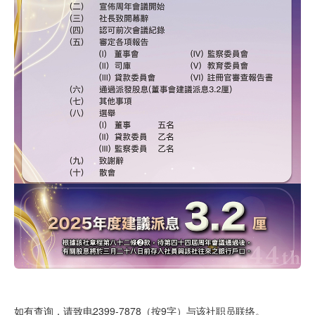
如有查询，请致电2399-7878（按9字）与该社职员联络。