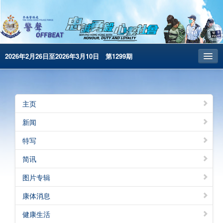
2026年2月26日至2026年3月10日 第1299期
主页
昔日警声
主页
警务处主页
新闻
繁體版
特写
English
简讯
电子书版
图片专辑
警声特刊
康体消息
健康生活