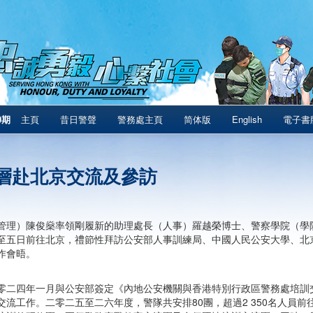
0期
主頁
昔日警聲
警務處主頁
简体版
English
電子書
層赴北京交流及參訪
管理）陳俊燊率領剛履新的助理處長（人事）羅越榮博士、警察學院（學
至五日前往北京，禮節性拜訪公安部人事訓練局、中國人民公安大學、北
作會晤。
零二四年一月與公安部簽定《內地公安機關與香港特別行政區警務處培訓
交流工作。二零二五至二六年度，警隊共安排80團，超過2 350名人員