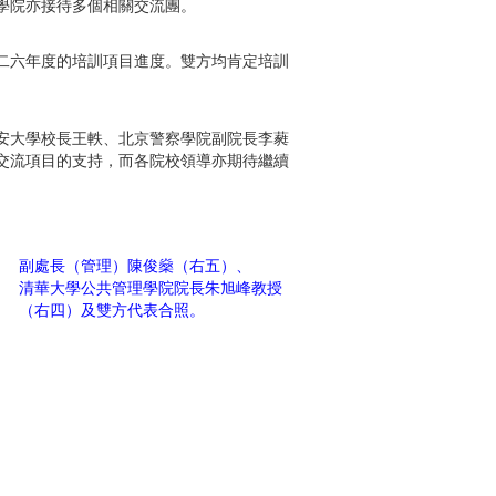
學院亦接待多個相關交流團。
二六年度的培訓項目進度。雙方均肯定培訓
安大學校長王軼、北京警察學院副院長李蕤
交流項目的支持，而各院校領導亦期待繼續
副處長（管理）陳俊燊（右五）、
清華大學
公共管理學院院長朱旭峰教授
（右四）及雙方代表合照。