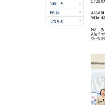
公安院校
健康生活
福利版
訪問期間
項目的成
心意傳遞
另外，代
及清華大
深化與警