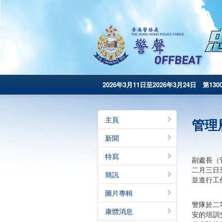
2026年3月11日至2026年3月24日 第130
主頁
管理
新聞
特寫
副處長（
二月三日
簡訊
並進行工
圖片專輯
警隊於二
康體消息
安的培訓