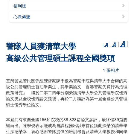
福利版
心意傳遞
警隊人員獲清華大學
高級公共管理碩士課程全國獎項
1 張相片
荃灣警區警民關係組總督察陳學俊為警察學院與清華大學合辦的高
級公共管理碩士首屆畢業生，其畢業論文「香港警察失範行為治理
政策研究」，繼於二零二四年分別榮獲清華大學公共管理學院優秀
論文獎及全校優秀論文獎後，再於二月獲評為第十屆全國公共管理
碩士優秀學位論文。
本屆共有來自全國156所院校的38 828篇論文參評，最終僅39篇脫
穎而出。陳學俊表示能成為自課程推出以來首位獲此殊榮的清華學
生深感榮幸，衷心感謝警隊提供的培訓機會及清華大學教授和同學