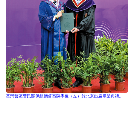
荃灣警區警民關係組總督察陳學俊（左）於北京出席畢業典禮。