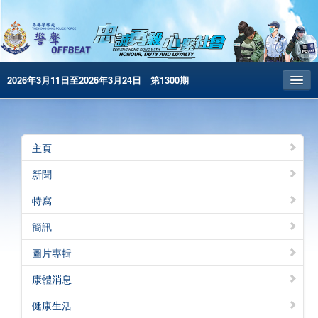
2026年3月11日至2026年3月24日 第1300期
主頁
昔日警聲
主頁
警務處主頁
新聞
简体版
特寫
English
簡訊
電子書版
圖片專輯
警聲特刊
康體消息
健康生活