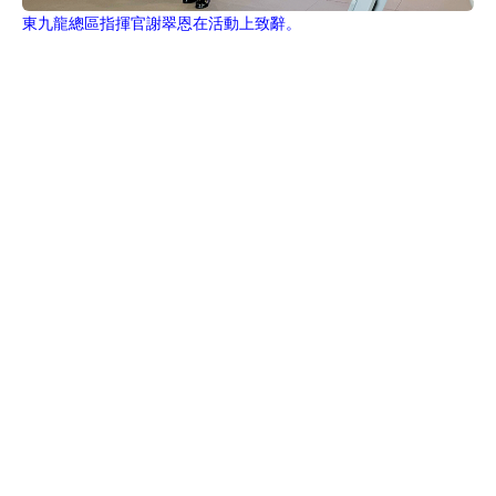
東九龍總區指揮官謝翠恩在活動上致辭。