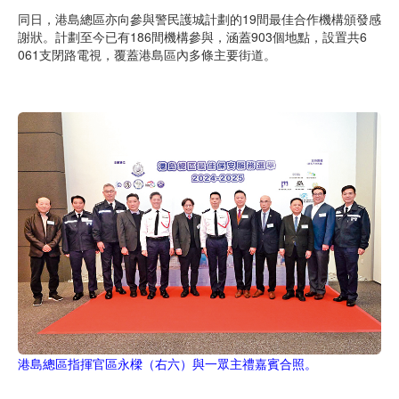
同日，港島總區亦向參與警民護城計劃的19間最佳合作機構頒發感
謝狀。計劃至今已有186間機構參與，涵蓋903個地點，設置共6
061支閉路電視，覆蓋港島區內多條主要街道。
港島總區指揮官區永樑（右六）與一眾主禮嘉賓合照。