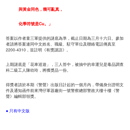
與黃金同色，幾可亂真，
化學符號是Cu。」
答案以作者童三軍提供的謎底為準，截止日期為三月十六日。參加
者請將答案連同中文姓名、職級、駐守單位及聯絡電話傳真至
2200-4310，並註明《有獎謎語》。
上期謎底是「花車巡遊」，三人答中，被抽中的幸運兒是毒品調查
科二級工人陳幼玲，將獲獎品一份。
得獎者請於本期《警聲》出版日計起的一個月內，帶備身分證明文
件及通知函件前來灣仔軍器廠街一號警察總部警政大樓十樓《警
聲》編輯部領獎。
● 只有中文版