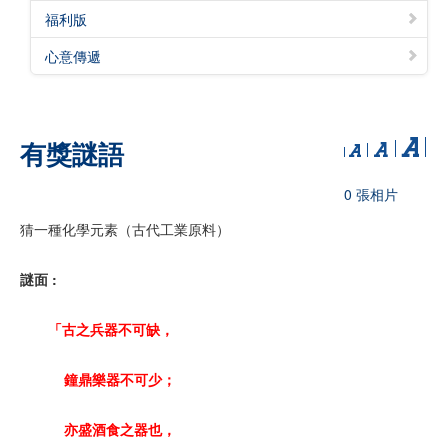
福利版
心意傳遞
有獎謎語
0 張相片
猜一種化學元素（古代工業原料）
謎面 :
「古之兵器不可缺，
鐘鼎樂器不可少；
亦盛酒食之器也，