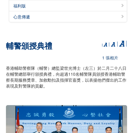
福利版
心意傳遞
輔警頒授典禮
1 張相片
香港輔助警察隊（輔警）總監梁世光博士（左三）於二月二十八日
在輔警總部舉行頒授典禮，向超過110名輔警隊員頒授香港輔助警
察長期服務獎章、加敘勳扣及指揮官嘉獎，以表揚他們傑出的工作
表現及對警隊的貢獻。