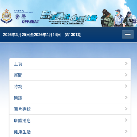
2026年3月25日至2026年4月14日 第1301期
主頁
昔日警聲
主頁
警務處主頁
新聞
简体版
特寫
English
簡訊
電子書版
圖片專輯
警聲特刊
康體消息
健康生活