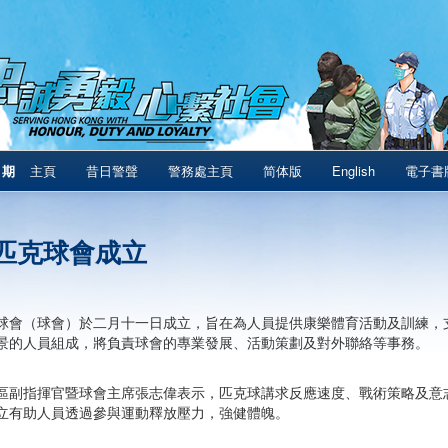
1期
主頁
昔日警聲
警務處主頁
简体版
English
電子書
匹克球會成立
球會（球會）於二月十一日成立，旨在為人員提供康樂體育活動及訓練，
景的人員組成，將負責球會的專業發展、活動策劃及對外聯絡等事務。
區副指揮官暨球會主席張志偉表示，匹克球講求反應速度、戰術策略及意
立有助人員透過參與運動釋放壓力，強健體魄。