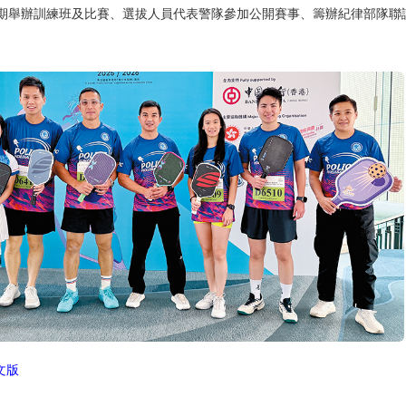
期舉辦訓練班及比賽、選拔人員代表警隊參加公開賽事、籌辦紀律部隊聯
文版