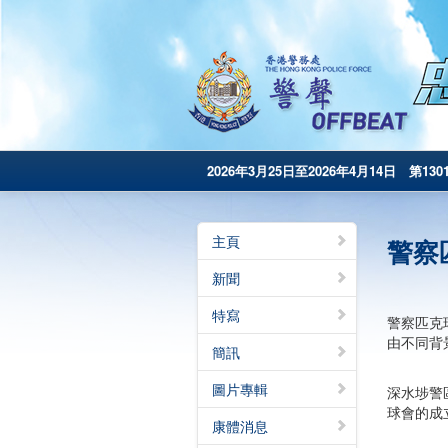
2026年3月25日至2026年4月14日 第130
主頁
警察
新聞
特寫
警察匹克
由不同背
簡訊
圖片專輯
深水埗警
球會的成
康體消息