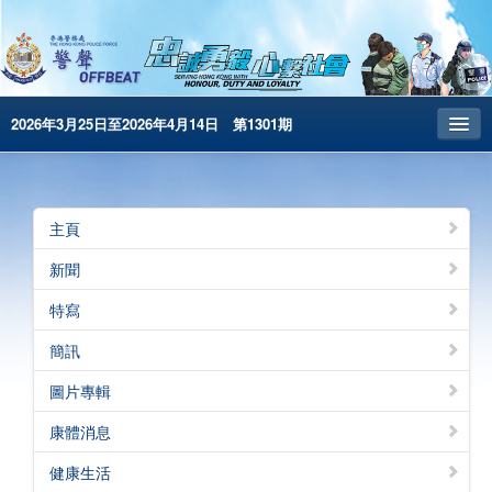
2026年3月25日至2026年4月14日 第1301期
主頁
昔日警聲
主頁
警務處主頁
新聞
简体版
特寫
English
簡訊
電子書版
圖片專輯
警聲特刊
康體消息
健康生活