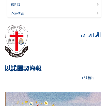
福利版
心意傳遞
以諾團契海報
1 張相片