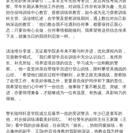
多元化职务深深吸引，二零零五年先投考警员，及后再投考成为督
察。早年长期从事刑侦工作的他，对训练工作亦有浓厚兴趣，先后
担任侦缉训练中心教官、督察训练班教官，如今成为见习督察训练
科主管。汤淦维忆述，在学警及督察训练期间，遇上数位对自己影
响深远的教官：「他们教会我不论遇到任何事，都要保持正面心
态；只要你有心去做，任何事情都能做到。我希望将这些信念传承
下去，就像当日的我得到启发一样。」
汤淦维分享道，见证着学院多年来不断与时并进，优化课程内容，
完善教学模式。「我们希望学员在训练中充分认识自己，发挥所
长、补充所短，培养逆境自强的信念，学习成为一位刚毅的警
察。」他一直坚持亲自带领学员进行登山训练，限时攀登具挑战的
山径。「希望他们能在过程中理解到，从警之路充满挑战，督察除
了处理工作，有良好体魄之外，更要肩负保护同伴和下属的责任。
我希望在他们心中种下一份信念，做事除了要不断反思、突破、求
进，亦要情理兼备，才能够成为一位有温度、有热诚、具影响力的
领袖。」
警长陆纬轩是学院成立后最早一批的受训警员，年少已是童军的
他，对步操训练满载美好回忆。「时任警长的副班主任王家隆（王
Sir）看中我的步操基础，任命我为『操长』，协助同窗操练，有
点像他的副手。王Sir的言传身教对我影响深远，他教会我怎样做