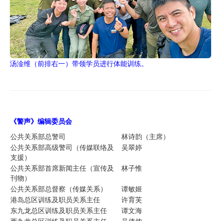
汤淦维（前排右一）带领学员进行体能训练。
《警声》编辑委员
会
公共关系部总警司
林诗韵（主席）
公共关系部高级警司（传媒联络及
吴翠婷
支援）
公共关系部首席新闻主任（宣传及
林子惟
刊物）
公共关系部总督察（传媒关系）
谭敏姬
港岛总区训练及职员关系主任
许育芙
东九龙总区训练及职员关系主任
谭文海