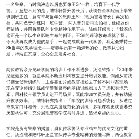
一名警察。当时我决志以后也要像王Sir一样，培育下一代学
警。」意想不到的是，陆纬轩晋升警长后，获调任至
学院
当上学警
班副班主任，竟有幸与当年的恩师王Sir（现为警署警长）再次拍
档，共同负责训练同一班学警。 两人晋升后再次拍档，延续这份
师徒情，共同将警队的专业精神传承下去。陆纬轩感言：「我深信
这正是一个以生命影响生命的例证。
王Sir
的谆谆教诲成就了我，
今天我再次成为他的副手，一起去成就新一代学警。我定会秉持王
Sir当年的教学理念——培养学员有一颗炽热的心，做事从心出
发，持端正态度，全心全意服务社会。」
两位教官亲身见证学院的培训工作不断进步，汤淦维指：「20年来
见证最多的，就是学院不断应用科技去提升培训效能。例如从前我
们接受侦缉训练时，主要靠图片或教官描述去了解不同罪案现场，
现在无论侦缉训练或学警和督察的基础训练都加入了虚拟实境元
素，用科技带领学员走进不同场景，既能增加学员兴趣，亦有助提
升教学效率。」陆纬轩亦指出：「学院的训练日趋系统化，从透过
靠教官口耳相传，到现在高度规范化的训练，多项课程更获香港资
历架构认可，充分展现警察学院与时并进，追求卓越的决心。」
学院是所有警察的摇篮，肩负传承警队专业精神与优良文化的重
任。汤淦维和陆纬轩正是警队传承专业精神的最佳写照，两位教官