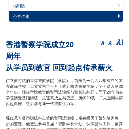
福利版
心意传递
香港警察学院成立20
周年
从学员到教官 回到起点传承薪火
伫立黄竹坑的香港警察学院（学院），前身为一九四八年成立的警
察训练学校，二零零六年一月正式升格为警察学院，至今踏入第20
个年头。现任学院教官的警司汤淦维与警长陆纬轩，同于20年前在
学院接受基础训练，见证其成立与变迁。历练20载，二人重回学院
执起教鞭，致力孕育新一代警察生力军。
现任见习督察训练科主管的警司汤淦维，亲身经历了警队培训每一
步的变迁。他透过参与首届「警队学长计划」认识警队工作，被其