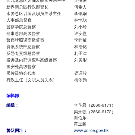
西九龙总区训练及职员关系主任
吴倩侬
新界南总区行政部警长
何希力
水警总区训练及职员关系主任
李佩娴
人事部总督察
林恺聪
警察学院总督察
刘小玲
刑事总部高级督察
许安盈
警察牌照课高级督察
李静敏
资讯系统部总督察
林浩铭
反恐专责组总督察
利子津
投诉及内部调查科高级督察
刘美彤
国安处高级督察
员佐级协会代表
梁译骏
行政主任（文职人员关系）
胡依韵
编辑部
编辑：
李芷君（2860-6171）
梁永强（2860-6172）
谢伯乐
黄玉麟
警队网址：
www.police.gov.hk