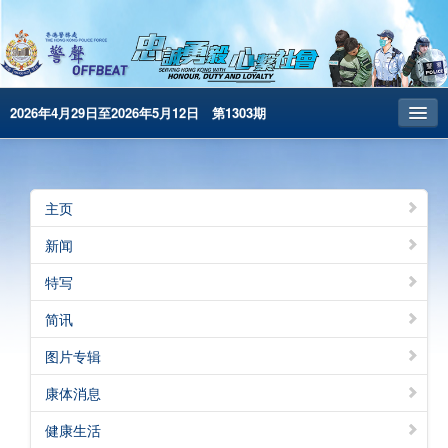
2026年4月29日至2026年5月12日 第1303期
主页
昔日警声
主页
警务处主页
新闻
繁體版
特写
English
简讯
电子书版
图片专辑
警声特刊
康体消息
健康生活