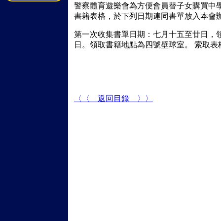
警察體育遊樂會為方便會員替子女購買中
書籍表格，於下列日期連同書單放入本會
第一次收集書單日期：七月十五至廿日，
日。領取書籍地點為四號壁球室。 索取表
〈〈 返回目錄 〉〉