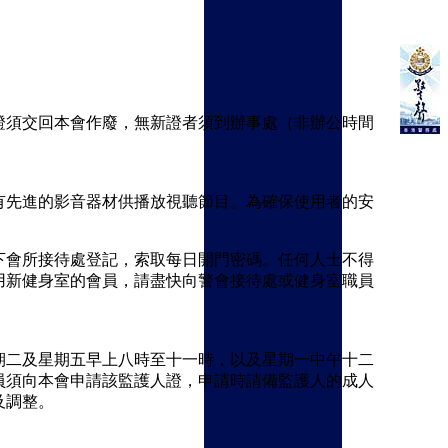
證須交回本會作廢，無新證者須到辦事處（非辦公時間
有先進的影音器材供播放視聽節目。為確保使用者的安
下會所接待處登記，索取每日開門密碼。任何人士不得
用新健身室的會員，請盡快向警會接待處或健身室職員
期二及星期五早上八時至十一時，以及星期一中午十二
員須向本會申請該監護人證，申請時請備監護人的成人
及調整。