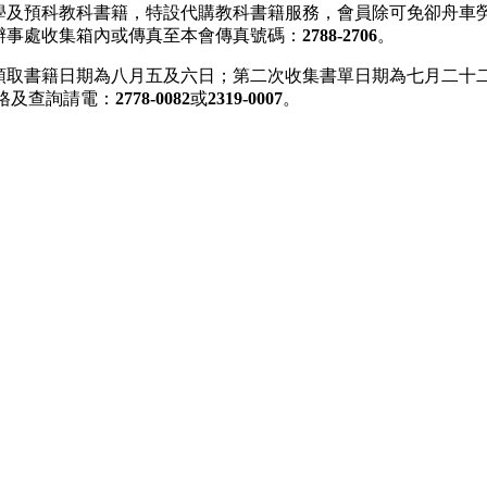
學及預科教科書籍，特設代購教科書籍服務，會員除可免卻舟車
辦事處收集箱內或傳真至本會傳真號碼：
2788-2706
。
領取書籍日期為八月五及六日；第二次收集書單日期為七月二十
格及查詢請電：
2778-0082
或
2319-0007
。