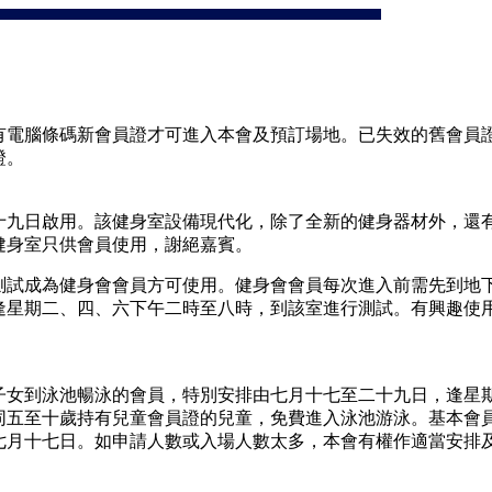
有電腦條碼新會員證才可進入本會及預訂場地。已失效的舊會員
證。
十九日啟用。該健身室設備現代化，除了全新的健身器材外，還
健身室只供會員使用，謝絕嘉賓。
測試成為健身會會員方可使用。健身會會員每次進入前需先到地
逢星期二、四、六下午二時至八時，到該室進行測試。有興趣使
子女到泳池暢泳的會員，特別安排由七月十七至二十九日，逢星
同五至十歲持有兒童會員證的兒童，免費進入泳池游泳。基本會
七月十七日。如申請人數或入場人數太多，本會有權作適當安排