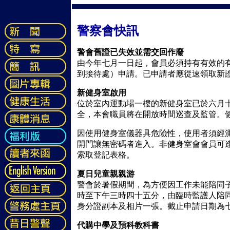
警察會快訊
警會舊證已失效並需交回作廢
由今年七月一日起，會員必須持有有效的
到接待處）申請。已申請者應從速領取新
新健身室啟用
位於室內運動場一樓的新健身室已於六月
全，本會職員將在開放時間巡查及監管。
因使用健身室儀器具危險性，使用者須經
開門讓無密碼者進入。非健身室會會員可
索取登記表格。
夏日兒童親親游
警會於暑假期間，為方便因工作未能陪同
時至下午三時四十五分，由臨時監護人陪
身分證副本及相片一張。截止申請日期為
代購中學及預科教科書