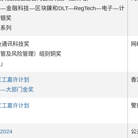
—金融科技—区块鍊和DLT—RegTech—电子—计
件银奖
」系列
讯及通讯科技奖
网
监管及风险管理）组别铜奖
示」
员义工嘉许计划
香
奖—大部门金奖
员义工嘉许计划
警
奖
 2024
公