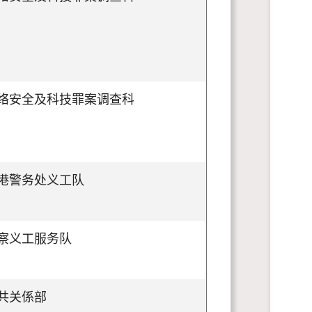
络安全及科技罪案调查科
港警务处义工队
察义工服务队
共关係部