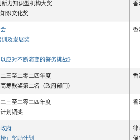
具创新力知识型机构大奖
香
佳知识文化奖
协会
香
理培训及发展奖
奖
训以应对不断演变的警务挑战》
零二三至二零二四年度
香
最高筹款奖第二名（政府部门）
零二三至二零二四年度
香
捐计划铜奖
区政府
律
扬榜」奖励计划
保