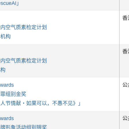
scueAI」
香
室内空气质素检定计划
率机构
香
室内空气质素检定计划
机构
Awards
公
防罪组别金奖
愚人节情献‧如果可以，不愚不见》」
Awards
公
品牌形象活动组别银奖