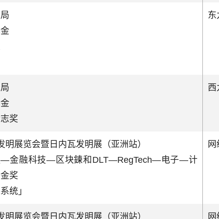
务局
东
基金
奖
务局
西
基金
标志奖
发明展览会暨日内瓦发明展（亚洲站）
网
—金融科技—区块鍊和DLT—RegTech—电子—计
件金奖
踪系统」
发明展览会暨日内瓦发明展（亚洲站）
网