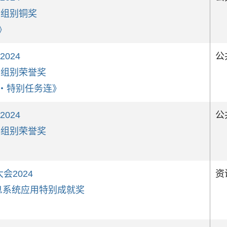
动组别铜奖
》
 2024
公
象组别荣誉奖
钟‧特别任务连》
 2024
公
事组别荣誉奖
》
会2024
资
讯息系统应用特别成就奖