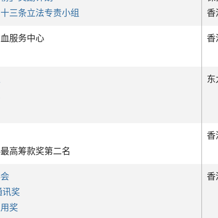
二十三条立法专责小组
香
输血服务中心
香
社
东
奖
香
—最高筹款奖第二名
协会
香
通讯奖
应用奖