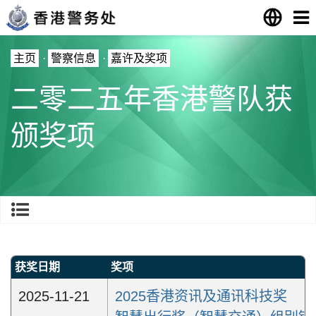
主页
·
警察信息
·
嘉许及奖项
二零二五年香港警队获
颁奖项
获奖日期
奖项
2025-11-21
2025香港资讯及通讯科技奖