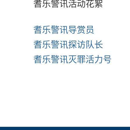
耆乐警讯活动花絮
耆乐警讯导赏员
耆乐警讯探访队长
耆乐警讯灭罪活力号