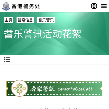
主页
·
警察信息
·
耆乐警讯
耆乐警讯活动花絮