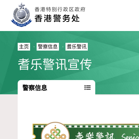
主页
·
警察信息
·
耆乐警讯
耆乐警讯宣传
警察信息