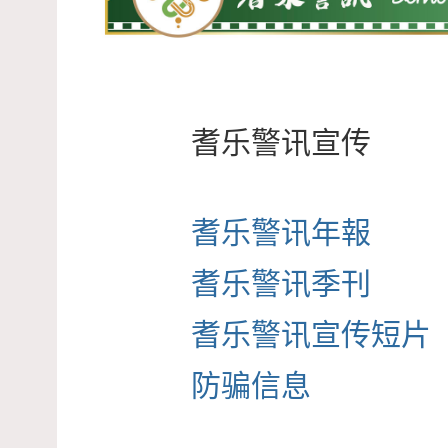
耆乐警讯宣传
耆乐警讯年報
耆乐警讯季刊
耆乐警讯宣传短片
防骗信息