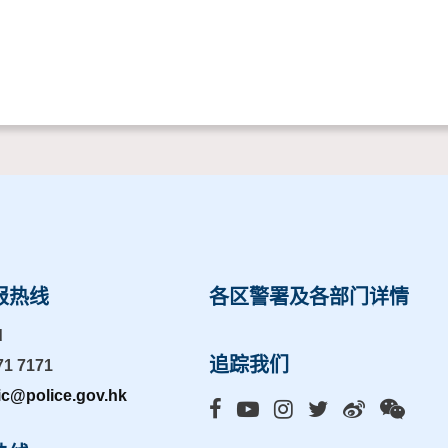
报热线
各区警署及各部门详情
d
追踪我们
71 7171
ic@police.gov.hk