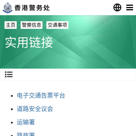
主页
·
警察信息
·
交通事项
实用链接
电子交通告票平台
道路安全议会
运输署
路政署