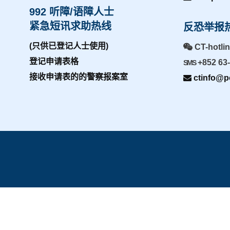
992 听障/语障人士
紧急短讯求助热线
反恐举报
(只供已登记人士使用)
CT-hotli
登记申请表格
+852 63
SMS
接收申请表的的警察报案室
ctinfo@po
主页
|
网