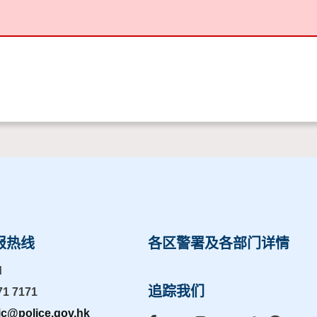
报热线
各区警署及各部门详情
d
追踪我们
71 7171
ic@police.gov.hk