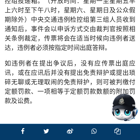
控组投递箱。（开放时间：星期一至星期五早
上六时至下午八时，星期六、星期日及公众假
期除外）中央交通违例检控组第三组人员收到
通知后，事件会以申诉方式交由裁判官按照相
关条例裁定，传票将会在适当时候向违例者送
达，违例者必须按指定时间出庭答辩。
如违例者在提出争议后，没有应传票出庭应
讯，或在应讯后并没有提出免责辩护或提出琐
碎无聊或无理取闹的免责辩护，则可被判缴付
定额罚款、一项相等于定额罚款数额的附加罚
款及讼费。
返回