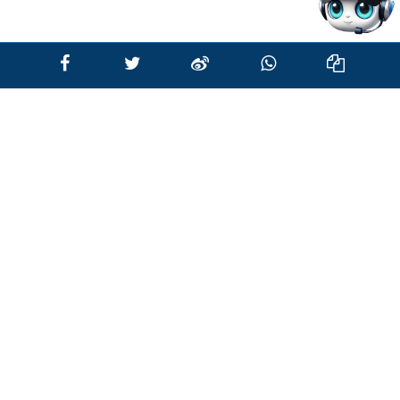
每星期三次，每次两至三组。（最理想是隔
天训练）
每周进行掌上压的训练次数应根据个人恢
复能力而定，可采用每周进行三次（即训
练一天休息一天）的方式。