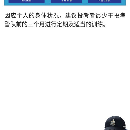
训练小资讯
因应个人的身体状况，建议投考者最少于投考
警队前的三个月进行定期及适当的训练。
变速跑，任何短距离（10-30米）的来回
训练小资讯
跑、50米快速短跑等
另外，提升下肢力量的训练（类似有关建
各类跳跃练习都可以提升腿力
议提升立定跳高的练习）
训练小资讯
与下肢肌肉有关的阻力训练都是提高腿部
力量的良好方法，例如“深蹲”或以器械辅助
以“中快”的速度进行中距离（800米至1600
训练小资讯
每星期两至三次，每次做两至三组，及两至
进行“坐腿撑”及“坐腿伸”等腿部训练。
米）的跑步练习
三种不同的练习。
考生可多做以上肢肌肉及核心肌群为对象
另一有效训练是间歇距离变速跑，即交替
的肌肉训练，例如举哑铃及平板支撑。
每星期两次，每次两至三组，每组选一个能
以极快速及中速跑特定距离（如200米），
做8至12次的重量。(每次训练需相隔最少48
哑铃锻炼可采用每周两次，每次两至三
连续数次（如四次），充足休息后，可重
小时)
组，每组做八至十二次的方式，而选择哑
复做两至三组
铃重量时可以个人体重之5-10%作为初阶训
练。