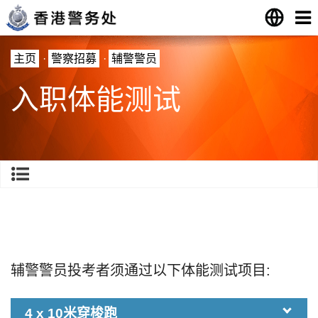
主页
·
警察招募
·
辅警警员
入职体能测试
辅警警员投考者须通过以下体能测试项目:
4 x 10米穿梭跑