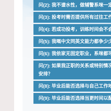
问(2): 我不谱水性，做辅警系咪
答(1): 不会的，所谓有
问(3): 投考时需否提供所有过往工
纪嘅投考者无需太担心，喺
通过体能测试。 而喺训练
答(2): 做辅警唔一定要
问(4): 若成功投考，训练时间会
进去提升学员体能，去应付
到救急扶危嘅使命。
系能够锻炼的，年龄从来都
答(3): 喺遴选过程中，
问(5): 我嘅中文同英文能力都
答(4): 以辅警基本训练课
问(6): 我依家无固定职业，系咪
开始)、及/或周末嘅早上 
训练嘅期间，除咗能够兼顾
答(5): 我哋嘅工作系需
问(7): 如果我正职的关系或特
间分配，绝对唔系一个问题
文方面，考生系需要喺中学文
安排？
以上要求，可以参加由警察
答(6): 当然可以啦，只
文书写能力。 至于英文方面
考，所以唔好再犹豫啦!
问(8): 毕业后能否选择与自己工
绩。
答(7): 如果学员喺训练
问(9): 毕业后能否选择当更时间
的。毕业后，你亦可以根据
其他原因未能返工，你亦可
答(8): 我地会尽量配合