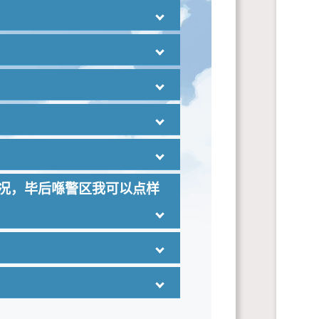
功毕业。所以对于较大年
体能工作坊，帮助大家
元化训练方式，循序渐
喺唔同嘅情景发挥所长做
，做好准备，体能绝对
工作履历。
夜晚 (时间由晚上7点
者都唔会系一个问题。喺
记，所以只要合理嘅时
都一定嘅要求。 中文语
情况，毕后喺警区我可以点样
绩。 考生如果末能达到
执行辅警职务所需的中
兼职或无固定职业人士投
或者系会考取得E级嘅成
事先向教官提出缺席申请
工的更份，如果最终因
警工作系充满弹性，完
作出最适合嘅分配。