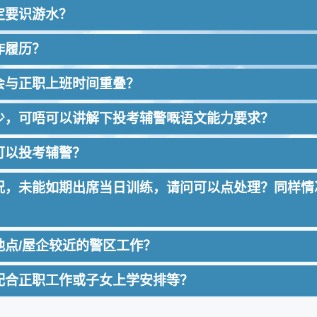
一定要识游水？
心唔怕迟，我哋嘅辅警学员最大年纪系52岁，都能够成
作履历？
投考期间，我哋有一班热心辅警义工会举办一啲提升
期间，我哋亦有体能教官，喺体能课堂，以有效及多
识游水，或要拥有拯溺资格，我哋嘅工作系帮助市民，
不会与正职上班时间重叠？
整个训练及未来警务工作。 其实，只要调整好心态
唔系一个投考障碍。
所有考生都需通过品格审查，所以，佢哋都需要提交相关
争少少，可唔可以讲解下投考辅警嘅语文能力要求？
程，俗称成人班来讲，辅警嘅训练时间集中喺平日嘅2个
都可以投考辅警？
(时间由早上9点开始) ，相信对于大部份嘅成年投考
到工作、家庭之外，都能够有充足嘅时间好好温习笔
要面对香港嘅市民，无论喺书写或讲方面对于语文能力
别情况，未能如期出席当日训练，请问可以点处理？同样
。
凭试取得第二级嘅成绩，又或者喺会考取得E级成
招募组举办的中文程度评核试，评估申请人是否具备
要你有颗服务香港嘅心，辅助警察队欢迎任何全职，
，考生系需要喺中学文凭试取得第二级嘅成绩，又
作地点/屋企较近的警区工作？
期间因正职工作或特别情况未能出席当日训练，可以
以配合正职工作或子女上学安排等？
自己的工作或个人时间安排，向所属警区提出可以返
以事前向所属小队提出取消已申请的更份，所以，辅
毕业学员的工作及居住地点以及不同警区的人手需求，