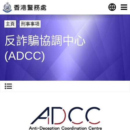
主頁
·
刑事事項
反詐騙協調中心
(ADCC)