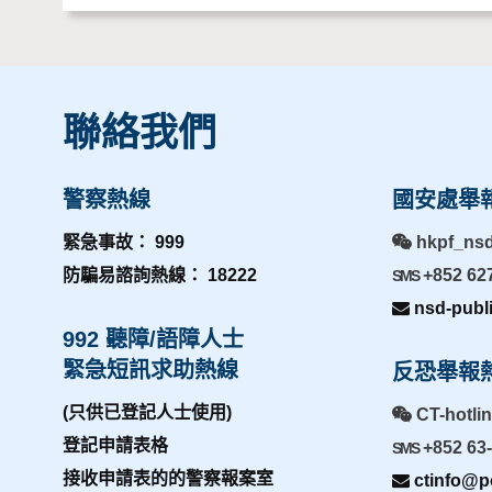
聯絡我們
警察熱線
國安處舉
緊急事故： 999
hkpf_ns
防騙易諮詢熱線： 18222
+852 62
SMS
nsd-publ
992 聽障/語障人士
緊急短訊求助熱線
反恐舉報
(只供已登記人士使用)
CT-hotli
登記申請表格
+852 63
SMS
接收申請表的的警察報案室
ctinfo@po