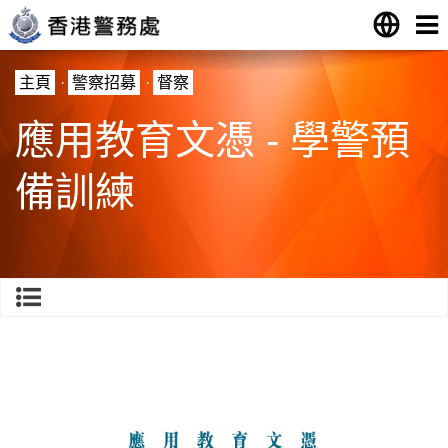
主頁
·
警察招募
·
督察
應用教育文憑 - 學警預
備訓練