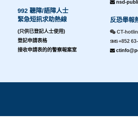
nsd-publ
992 聽障/語障人士
緊急短訊求助熱線
反恐舉報
(只供已登記人士使用)
CT-hotli
登記申請表格
+852 63
SMS
接收申請表的的警察報案室
ctinfo@po
主頁
|
網