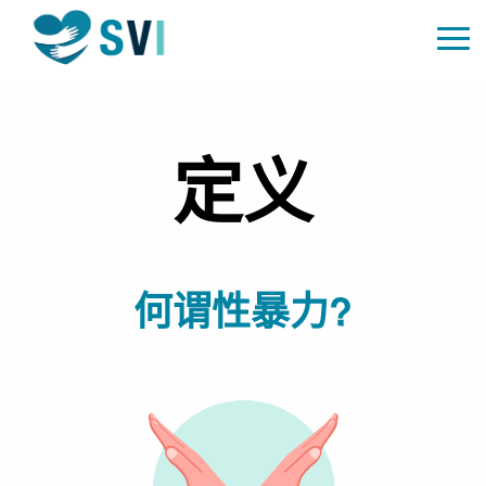
定义
何谓性暴力?