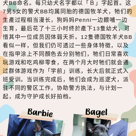
犬BB命名。每只幼犬名字都以「Ｂ」字起首。这
7男5女的警犬BB均属同胎的德国牧羊犬，牠们的
生產过程相当漫长，狗妈妈Penni一边餵哺一边
生育，最后花了十三小时终於產下13隻幼犬，可
惜其中一位成员因体弱夭折。12隻德国牧羊犬BB
看似一样，但我们仍可透过一些身体特徵，以及
在指甲涂上不同顏色去分别牠们，牠们日常喜欢
玩游戏和吃鸡柳零食，在两个月大时牠们就会通
过群体游戏作为「学前」训练，长大后就正式入
班受训。当训练完成后，牠们会成为巡逻犬，派
驻不同的警区工作，协助警方执法，与计划一
起，成为守护成长好拍档。