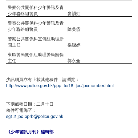
警察公共關係科少年警訊及青
少年聯絡組警員
麥韻虹
警察公共關係科少年警訊及青
少年聯絡組警員
陳美霞
警察公共關係科宣傳組助理新
聞主任
楊潔婷
東區警民關係組助理警民關係
主任
郭永全
少訊網頁亦有上載其他稿件，請瀏覽：
http://www.police.gov.hk/ppp_tc/16_jpc/jpcmember.html
下期截稿日期：二月十日
稿件可電郵至：
sgt-2-jpc-pprb@police.gov.hk
《少年警訊月刊》編輯部