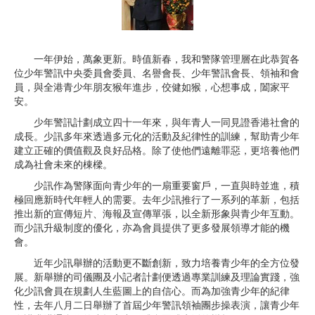
一年伊始，萬象更新。時值新春，我和警隊管理層在此恭賀各
位少年警訊中央委員會委員、名譽會長、少年警訊會長、領袖和會
員，與全港青少年朋友猴年進步，佼健如猴，心想事成，闔家平
安。
少年警訊計劃成立四十一年來，與年青人一同見證香港社會的
成長。少訊多年來透過多元化的活動及紀律性的訓練，幫助青少年
建立正確的價值觀及良好品格。除了使他們遠離罪惡，更培養他們
成為社會未來的棟樑。
少訊作為警隊面向青少年的一扇重要窗戶，一直與時並進，積
極回應新時代年輕人的需要。去年少訊推行了一系列的革新，包括
推出新的宣傳短片、海報及宣傳單張，以全新形象與青少年互動。
而少訊升級制度的優化，亦為會員提供了更多發展領導才能的機
會。
近年少訊舉辦的活動更不斷創新，致力培養青少年的全方位發
展。新舉辦的司儀團及小記者計劃便透過專業訓練及理論實踐，強
化少訊會員在規劃人生藍圖上的自信心。而為加強青少年的紀律
性，去年八月二日舉辦了首屆少年警訊領袖團步操表演，讓青少年