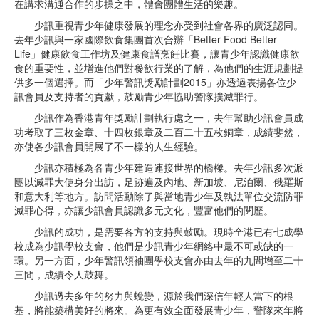
在講求溝通合作的步操之中，體會團體生活的樂趣。
少訊重視青少年健康發展的理念亦受到社會各界的廣泛認同。
去年少訊與一家國際飲食集團首次合辦「Better Food Better
Life」健康飲食工作坊及健康食譜烹飪比賽，讓青少年認識健康飲
食的重要性，並增進他們對餐飲行業的了解，為他們的生涯規劃提
供多一個選擇。而「少年警訊獎勵計劃2015」亦透過表揚各位少
訊會員及支持者的貢獻，鼓勵青少年協助警隊撲滅罪行。
少訊作為香港青年獎勵計劃執行處之一，去年幫助少訊會員成
功考取了三枚金章、十四枚銀章及二百二十五枚銅章，成績斐然，
亦使各少訊會員開展了不一樣的人生經驗。
少訊亦積極為各青少年建造連接世界的橋樑。去年少訊多次派
團以滅罪大使身分出訪，足跡遍及內地、新加坡、尼泊爾、俄羅斯
和意大利等地方。訪問活動除了與當地青少年及執法單位交流防罪
滅罪心得，亦讓少訊會員認識多元文化，豐富他們的閱歷。
少訊的成功，是需要各方的支持與鼓勵。現時全港已有七成學
校成為少訊學校支會，他們是少訊青少年網絡中最不可或缺的一
環。另一方面，少年警訊領袖團學校支會亦由去年的九間增至二十
三間，成績令人鼓舞。
少訊過去多年的努力與蛻變，源於我們深信年輕人當下的根
基，將能築構美好的將來。為更有效全面發展青少年，警隊來年將