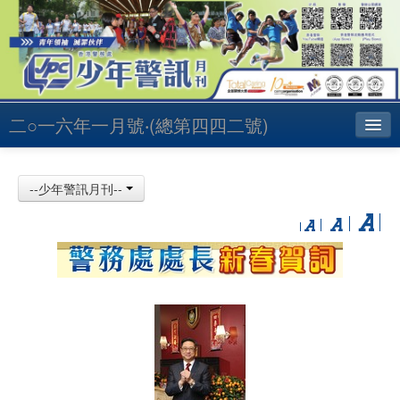
二○一六年一月號‧(總第四四二號)
主頁
--少年警訊月刊--
昔日少訊
聯絡
English