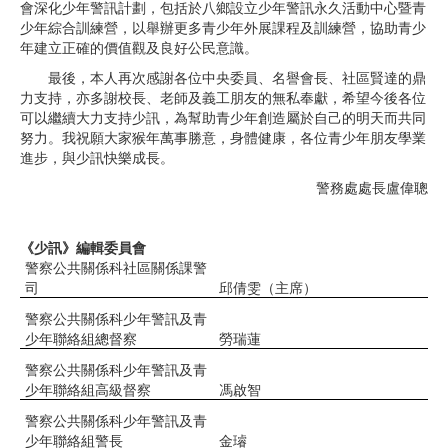
會深化少年警訊計劃，包括於八鄉設立少年警訊永久活動中心暨青
少年綜合訓練營，以舉辦更多青少年外展課程及訓練營，協助青少
年建立正確的價值觀及良好公民意識。
最後，本人再次感謝各位中央委員、名譽會長、社區賢達的鼎
力支持，亦多謝校長、老師及義工朋友的無私奉獻，希望今後各位
可以繼續大力支持少訊，為幫助青少年創造屬於自己的明天而共同
努力。我祝願大家猴年萬事勝意，身體健康，各位青少年朋友學業
進步，與少訊快樂成長。
警務處處長盧偉聰
《少訊》編輯委員會
警察公共關係科社區關係課警
司
邱倩雯（主席）
警察公共關係科少年警訊及青
少年聯絡組總督察
勞瑞蓮
警察公共關係科少年警訊及青
少年聯絡組高級督察
馮啟智
警察公共關係科少年警訊及青
少年聯絡組警長
金璿