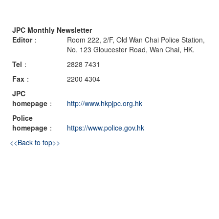
JPC Monthly Newsletter
Editor
：
Room 222, 2/F, Old Wan Chai Police Station,
No. 123 Gloucester Road, Wan Chai, HK.
Tel
：
2828 7431
Fax
：
2200 4304
JPC
homepage
：
http://www.hkpjpc.org.hk
Police
homepage
：
https://www.police.gov.hk
<<Back to top>>