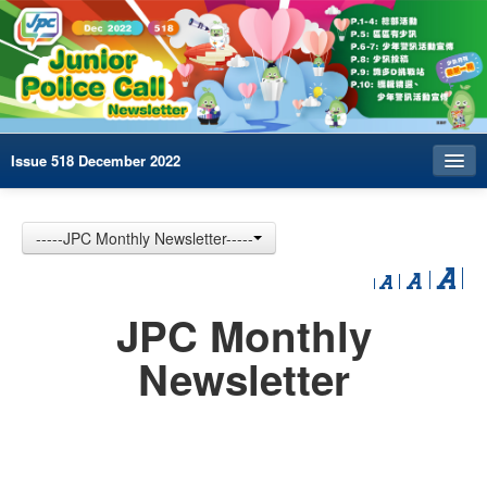
Issue 518 December 2022
Index
-----JPC Monthly Newsletter-----
Archives
Contact us
JPC Monthly
中文
Newsletter