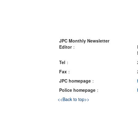
JPC Monthly Newsletter
Editor
：
Tel
：
Fax
：
JPC homepage
：
Police homepage
：
<<Back to top>>