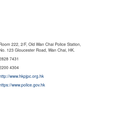
Room 222, 2/F, Old Wan Chai Police Station,
No. 123 Gloucester Road, Wan Chai, HK.
2828 7431
2200 4304
http://www.hkpjpc.org.hk
https://www.police.gov.hk