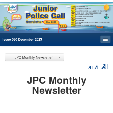
Issue 530 December 2023
Index
-----JPC Monthly Newsletter-----
Archives
Contact us
JPC Monthly
中文
Newsletter