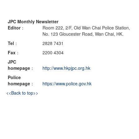
JPC Monthly Newsletter
Editor
：
Room 222, 2/F, Old Wan Chai Police Station,
No. 123 Gloucester Road, Wan Chai, HK.
Tel
：
2828 7431
Fax
：
2200 4304
JPC
homepage
：
http://www.hkpjpc.org.hk
Police
homepage
：
https://www.police.gov.hk
<<Back to top>>