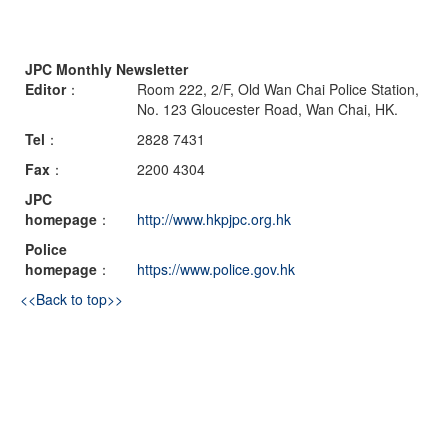
JPC Monthly Newsletter
Editor
：
Room 222, 2/F, Old Wan Chai Police Station,
No. 123 Gloucester Road, Wan Chai, HK.
Tel
：
2828 7431
Fax
：
2200 4304
JPC
homepage
：
http://www.hkpjpc.org.hk
Police
homepage
：
https://www.police.gov.hk
<<Back to top>>