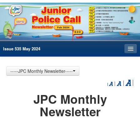
Issue 535 May 2024
Index
-----JPC Monthly Newsletter-----
Archives
Contact us
JPC Monthly
中文
Newsletter