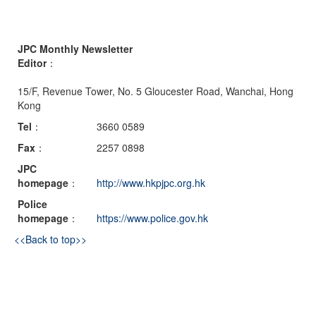
JPC Monthly Newsletter
Editor
：
15/F, Revenue Tower, No. 5 Gloucester Road, Wanchai, Hong
Kong
Tel
：
3660 0589
Fax
：
2257 0898
JPC
homepage
：
http://www.hkpjpc.org.hk
Police
homepage
：
https://www.police.gov.hk
<<Back to top>>