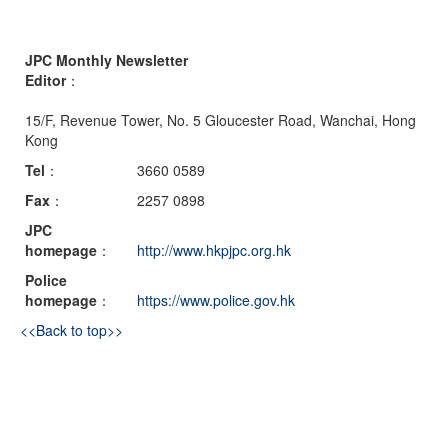
JPC Monthly Newsletter
Editor
：
15/F, Revenue Tower, No. 5 Gloucester Road, Wanchai, Hong
Kong
Tel
：
3660 0589
Fax
：
2257 0898
JPC
homepage
：
http://www.hkpjpc.org.hk
Police
homepage
：
https://www.police.gov.hk
<<Back to top>>