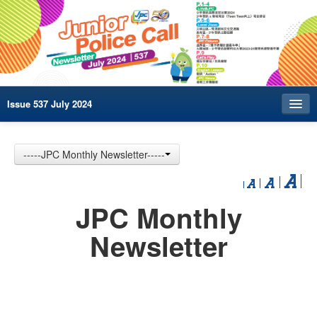
Issue 537 July 2024
Index
-----JPC Monthly Newsletter-----
Archives
Contact us
JPC Monthly
中文
Newsletter