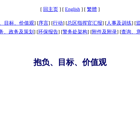
[
回主页
] [
English
] [
繁體
]
、目标、价值观
] [
序言
] [
行动
] [
总区指挥官汇报
] [
人事及训练
] [
务、政务及策划
] [
环保报告
] [
警务处架构
] [
附件及附录
] [
查询、
抱负、目标、价值观