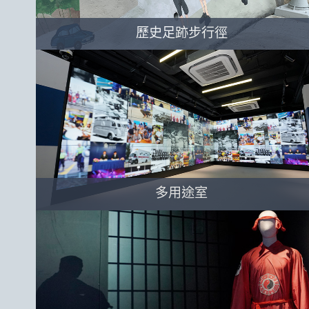
歷史足跡步行徑
多用途室