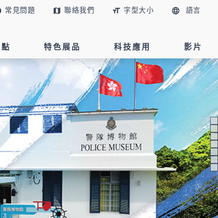
常見問題
聯絡我們
字型大小
語言
p
map
format_size
language
景點
特色展品
科技應用
影片