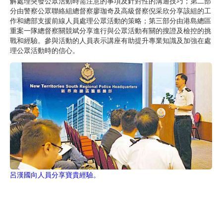
解處理突發公眾活動時需注意的事項及針對性的溝通技巧；第二部
分由警察公眾聯絡組總督察廖珈奇及高級督察倪采欣分享該組的工
作和總部支援前線人員處理公眾活動的策略；第三部分由港島總區
重案一隊總督察關競斌分享進行與公眾活動有關的搜證及檢控的挑
戰和經驗。參與活動的人員表示講座有助提升專業知識及加強在處
理公眾活動時的信心。
呂漢國向人員分享寶貴經驗。