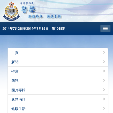
2014年7月2日至2014年7月15日 第1018期
主頁
昔日警聲
主頁
警務處主頁
新聞
简体版
特寫
English
簡訊
圖片專輯
康體消息
健康生活